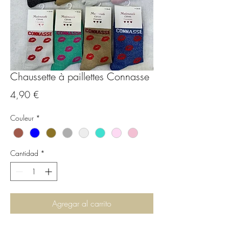
Chaussette à paillettes Connasse
Precio
4,90 €
Couleur
*
Cantidad
*
Agregar al carrito