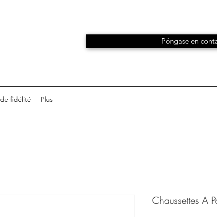
Póngase en conta
e fidélité
Plus
Chaussettes A Pai