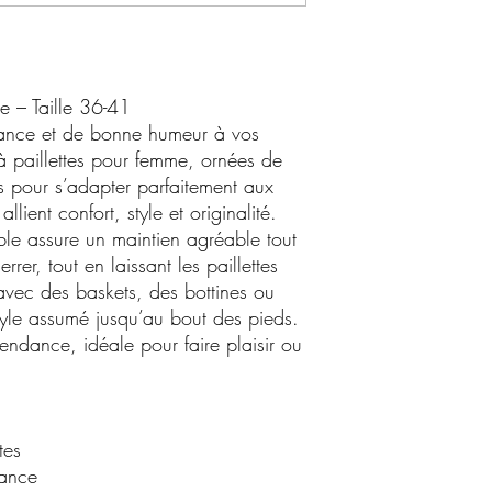
e – Taille 36-41
lance et de bonne humeur à vos
à paillettes pour femme, ornées de
pour s’adapter parfaitement aux
lient confort, style et originalité.
ble assure un maintien agréable tout
rer, tout en laissant les paillettes
 avec des baskets, des bottines ou
yle assumé jusqu’au bout des pieds.
tendance, idéale pour faire plaisir ou
tes
dance