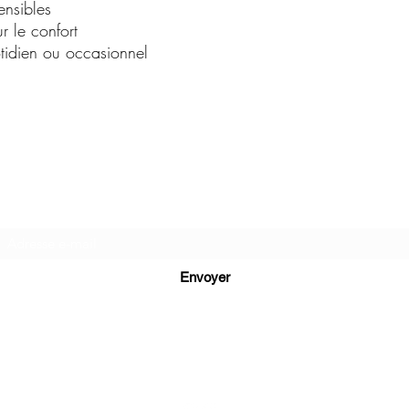
ensibles
r le confort
tidien ou occasionnel
C.G.Bijoux
Formulaire d'abonnement
Envoyer
cg.bijoux13@gmail.com