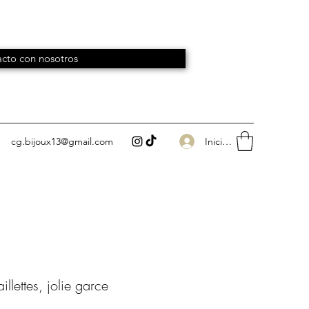
cto con nosotros
Iniciar sesión
cg.bijoux13@gmail.com
llettes, jolie garce