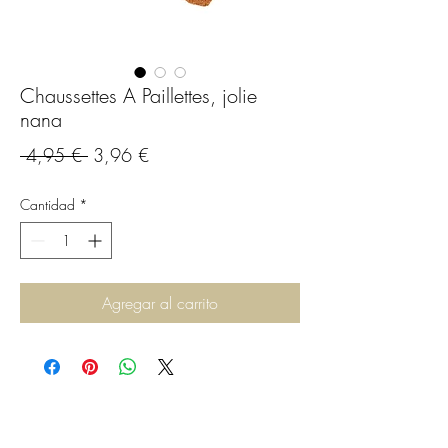
Chaussettes A Paillettes, jolie
nana
Precio
Precio
 4,95 € 
3,96 €
de
Cantidad
*
oferta
Agregar al carrito
C.G.Bijoux