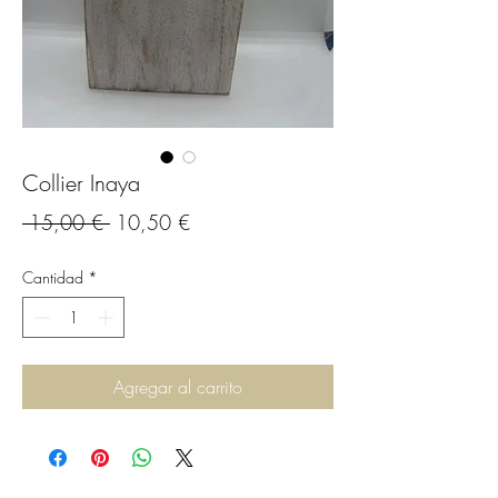
Collier Inaya
Precio
Precio
 15,00 € 
10,50 €
de
Cantidad
*
oferta
Agregar al carrito